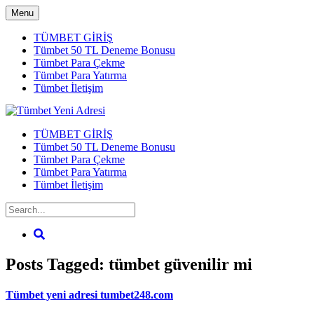
Menu
TÜMBET GİRİŞ
Tümbet 50 TL Deneme Bonusu
Tümbet Para Çekme
Tümbet Para Yatırma
Tümbet İletişim
TÜMBET GİRİŞ
Tümbet 50 TL Deneme Bonusu
Tümbet Para Çekme
Tümbet Para Yatırma
Tümbet İletişim
Posts Tagged: tümbet güvenilir mi
Tümbet yeni adresi tumbet248.com